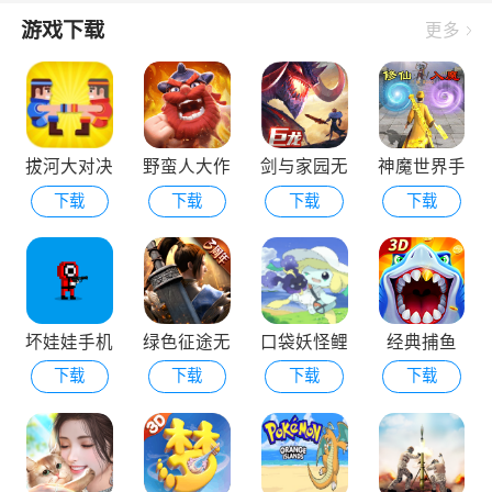
游戏下载
更多
拔河大对决
野蛮人大作
剑与家园无
神魔世界手
下载
下载
下载
下载
战外国版
敌版
机版
坏娃娃手机
绿色征途无
口袋妖怪鲤
经典捕鱼
下载
下载
下载
下载
版
限元宝版
鱼王的逆袭
内置菜单