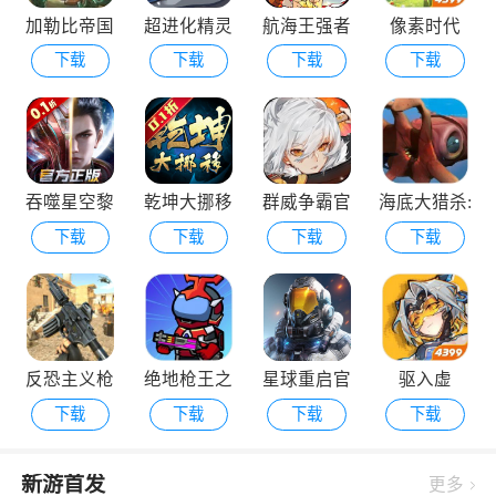
加勒比帝国
超进化精灵
航海王强者
像素时代
下载
下载
下载
下载
2游戏
之路手游下
载安装
吞噬星空黎
乾坤大挪移
群威争霸官
海底大猎杀:
下载
下载
下载
下载
明游戏
2026最新版
网最新版
亚特兰蒂斯
反恐主义枪
绝地枪王之
星球重启官
驱入虚
下载
下载
下载
下载
战射击
战
方下载安装
空-2.1版本
更新
新游首发
更多