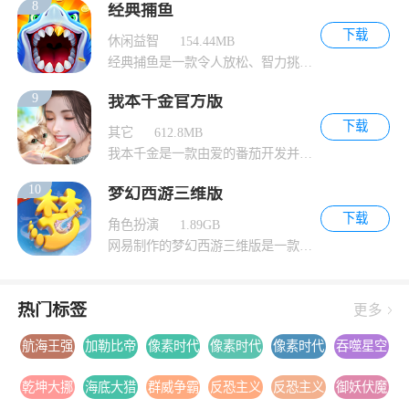
8
经典捕鱼
下载
休闲益智
154.44MB
经典捕鱼是一款令人放松、智力挑战兼备的捕鱼
9
我本千金官方版
下载
其它
612.8MB
我本千金是一款由爱的番茄开发并发行的女性向
10
梦幻西游三维版
下载
角色扮演
1.89GB
网易制作的梦幻西游三维版是一款以西游为背景
热门标签
更多
航海王强
加勒比帝
像素时代
像素时代
像素时代
吞噬星空
者之路手
国
游戏下载
游戏安卓
游戏手机
黎明游戏
乾坤大挪
海底大猎
群威争霸
反恐主义
反恐主义
御妖伏魔
游下载安
版下载
版下载