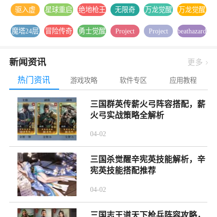
移2026最
杀:亚特
官网最新
枪战射击
枪战射击
录安卓下
装
驱入虚
星球重启
绝地枪王
无限奇
万龙觉醒
万龙觉醒
新版下载
兰蒂斯安
版下载
官方版下
载
空-2.1版
官方下载
之战安卓
兵：降临
下载
官方版本
卓游戏下
载
魔塔24层
冒险传奇
勇士觉醒
Project
Project
beathazard2
本更新安
安装
游戏下载
内置1折
下载
载
安卓游戏
1折免费
官方正版
Muse音游
Muse官方
手游下载
卓游戏下
送1000
下载
版
下载
正版下载
载
新闻资讯
更多
热门资讯
游戏攻略
软件专区
应用教程
三国群英传薪火弓阵容搭配，薪
火弓实战策略全解析
04-02
三国杀觉醒辛宪英技能解析，辛
宪英技能搭配推荐
04-02
三国志王道天下枪兵阵容攻略，