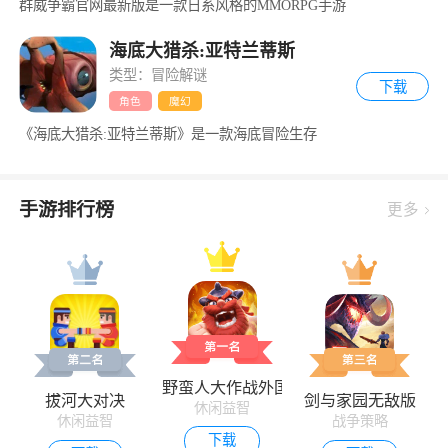
群威争霸官网最新版是一款日系风格的MMORPG手游
海底大猎杀:亚特兰蒂斯
类型：冒险解谜
下载
角色
魔幻
《海底大猎杀:亚特兰蒂斯》是一款海底冒险生存
手游排行榜
更多
野蛮人大作战外国版
拔河大对决
剑与家园无敌版
休闲益智
休闲益智
战争策略
下载