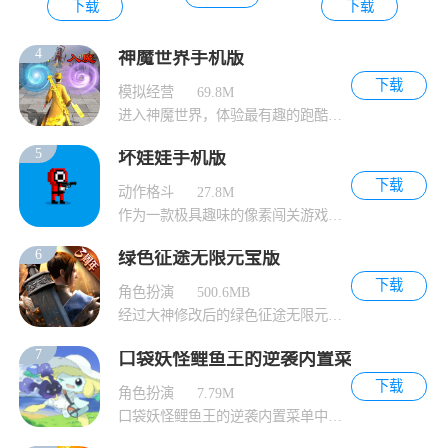
下载
下载
4
神魔世界手机版
下载
模拟经营
69.8M
进入神魔世界，体验最有趣的跑酷游戏玩法。在
5
坏娃娃手机版
下载
动作格斗
27.8M
作为一款极具趣味的像素闯关游戏，坏娃娃提供
6
绿色征途无限元宝版
下载
角色扮演
500.6MB
经过大神修改后的绿色征途无限元宝版为玩家提
7
口袋妖怪鲤鱼王的逆袭内置菜单
下载
角色扮演
7.79M
口袋妖怪鲤鱼王的逆袭内置菜单中，您可以在游