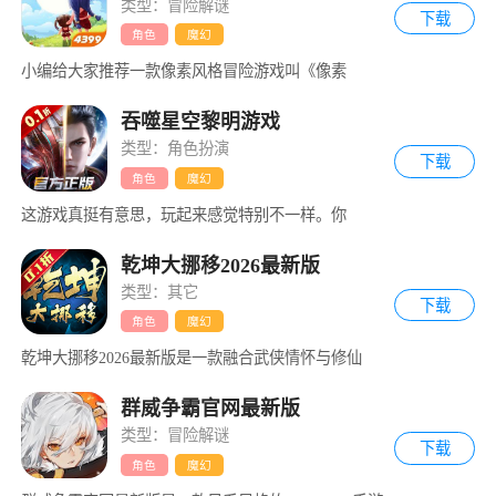
类型：冒险解谜
下载
角色
魔幻
小编给大家推荐一款像素风格冒险游戏叫《像素
吞噬星空黎明游戏
类型：角色扮演
下载
角色
魔幻
这游戏真挺有意思，玩起来感觉特别不一样。你
乾坤大挪移2026最新版
类型：其它
下载
角色
魔幻
乾坤大挪移2026最新版是一款融合武侠情怀与修仙
群威争霸官网最新版
类型：冒险解谜
下载
角色
魔幻