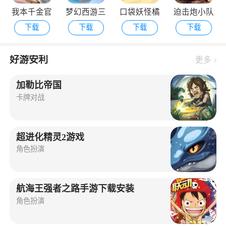
我本千金官
梦幻西游三
口袋妖怪橘
迫击炮小队
下载
下载
下载
下载
方版
维版
子群岛手机
最新版
版
好游安利
更多
加勒比帝国
卡牌对战
超进化精灵2游戏
角色扮演
航海王强者之路手游下载安装
角色扮演