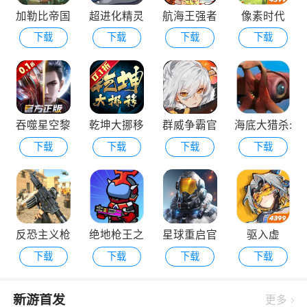
加勒比帝国
超进化精灵
航海王强者
像素时代
下载
下载
下载
下载
2游戏
之路手游下
载安装
吞噬星空黎
乾坤大挪移
群威争霸官
海底大猎杀:
下载
下载
下载
下载
明游戏
2026最新版
网最新版
亚特兰蒂斯
反恐主义枪
绝地枪王之
星球重启官
驱入虚
下载
下载
下载
下载
战射击
战
方下载安装
空-2.1版本
更新
新游首发
更多