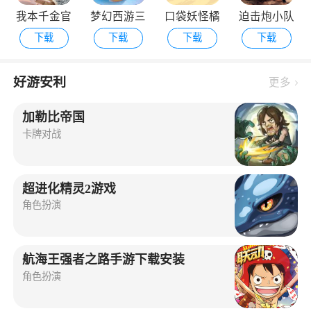
我本千金官
梦幻西游三
口袋妖怪橘
迫击炮小队
下载
下载
下载
下载
方版
维版
子群岛手机
最新版
版
好游安利
更多
加勒比帝国
卡牌对战
超进化精灵2游戏
角色扮演
航海王强者之路手游下载安装
角色扮演