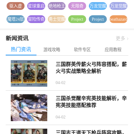
移2026最
杀:亚特
官网最新
枪战射击
枪战射击
录安卓下
装
驱入虚
星球重启
绝地枪王
无限奇
万龙觉醒
万龙觉醒
新版下载
兰蒂斯安
版下载
官方版下
载
空-2.1版
官方下载
之战安卓
兵：降临
下载
官方版本
卓游戏下
载
魔塔24层
冒险传奇
勇士觉醒
Project
Project
beathazard2
本更新安
安装
游戏下载
内置1折
下载
载
安卓游戏
1折免费
官方正版
Muse音游
Muse官方
手游下载
卓游戏下
送1000
下载
版
下载
正版下载
载
新闻资讯
更多
热门资讯
游戏攻略
软件专区
应用教程
三国群英传薪火弓阵容搭配，薪
火弓实战策略全解析
04-02
三国杀觉醒辛宪英技能解析，辛
宪英技能搭配推荐
04-02
三国志王道天下枪兵阵容攻略，