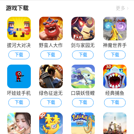
游戏下载
更多
拔河大对决
野蛮人大作
剑与家园无
神魔世界手
下载
下载
下载
下载
战外国版
敌版
机版
坏娃娃手机
绿色征途无
口袋妖怪鲤
经典捕鱼
下载
下载
下载
下载
版
限元宝版
鱼王的逆袭
内置菜单