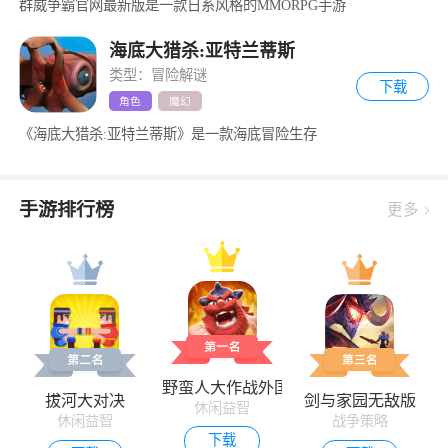
群威争霸官网最新版是一款日系风格的MMORPG手游
海底大猎杀:亚特兰蒂斯
类型：冒险解谜
下载
角色
魔幻
《海底大猎杀:亚特兰蒂斯》是一款海底冒险生存
手游排行榜
更多
野蛮人大作战外国版
拔河大对决
剑与家园无敌版
休闲益智
休闲益智
战争策略
下载