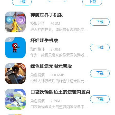
下载
下载
4
神魔世界手机版
下载
模拟经营
69.8M
进入神魔世界，体验最有趣的跑酷游戏玩法。在
5
坏娃娃手机版
下载
动作格斗
27.8M
作为一款极具趣味的像素闯关游戏，坏娃娃提供
6
绿色征途无限元宝版
下载
角色扮演
500.6MB
经过大神修改后的绿色征途无限元宝版为玩家提
7
口袋妖怪鲤鱼王的逆袭内置菜单
下载
角色扮演
7.79M
口袋妖怪鲤鱼王的逆袭内置菜单中，您可以在游