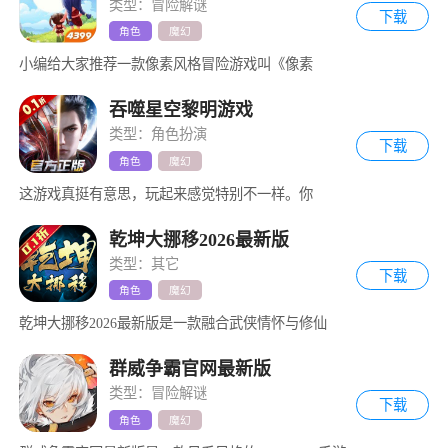
类型：冒险解谜
下载
角色
魔幻
小编给大家推荐一款像素风格冒险游戏叫《像素
吞噬星空黎明游戏
类型：角色扮演
下载
角色
魔幻
这游戏真挺有意思，玩起来感觉特别不一样。你
乾坤大挪移2026最新版
类型：其它
下载
角色
魔幻
乾坤大挪移2026最新版是一款融合武侠情怀与修仙
群威争霸官网最新版
类型：冒险解谜
下载
角色
魔幻