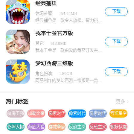
8
经典捕鱼
下载
休闲益智
154.44MB
经典捕鱼是一款令人放松、智力挑战兼备的捕鱼
9
我本千金官方版
下载
其它
612.8MB
我本千金是一款由爱的番茄开发并发行的女性向
10
梦幻西游三维版
下载
角色扮演
1.89GB
网易制作的梦幻西游三维版是一款以西游为背景
热门标签
更多
航海王强
加勒比帝
像素时代
像素时代
像素时代
吞噬星空
者之路手
国
游戏下载
游戏安卓
游戏手机
黎明游戏
乾坤大挪
海底大猎
群威争霸
反恐主义
反恐主义
御妖伏魔
游下载安
版下载
版下载