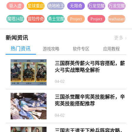
移2026最
杀:亚特
官网最新
枪战射击
枪战射击
录安卓下
装
驱入虚
星球重启
绝地枪王
无限奇
万龙觉醒
万龙觉醒
新版下载
兰蒂斯安
版下载
官方版下
载
空-2.1版
官方下载
之战安卓
兵：降临
下载
官方版本
卓游戏下
载
魔塔24层
冒险传奇
勇士觉醒
Project
Project
beathazard2
本更新安
安装
游戏下载
内置1折
下载
载
安卓游戏
1折免费
官方正版
Muse音游
Muse官方
手游下载
卓游戏下
送1000
下载
版
下载
正版下载
载
新闻资讯
更多
热门资讯
游戏攻略
软件专区
应用教程
三国群英传薪火弓阵容搭配，薪
火弓实战策略全解析
04-02
三国杀觉醒辛宪英技能解析，辛
宪英技能搭配推荐
04-02
三国志王道天下枪兵阵容攻略，