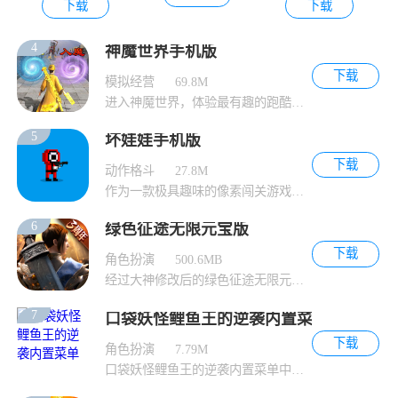
下载
下载
4
神魔世界手机版
下载
模拟经营
69.8M
进入神魔世界，体验最有趣的跑酷游戏玩法。在
5
坏娃娃手机版
下载
动作格斗
27.8M
作为一款极具趣味的像素闯关游戏，坏娃娃提供
6
绿色征途无限元宝版
下载
角色扮演
500.6MB
经过大神修改后的绿色征途无限元宝版为玩家提
7
口袋妖怪鲤鱼王的逆袭内置菜单
下载
角色扮演
7.79M
口袋妖怪鲤鱼王的逆袭内置菜单中，您可以在游