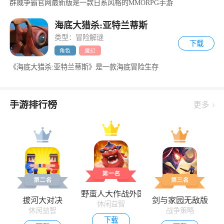
群威争霸官网最新版是一款日系风格的MMORPG手游
海底大猎杀:亚特兰蒂斯
类型：冒险解谜
下载
角色
魔幻
《海底大猎杀:亚特兰蒂斯》是一款海底冒险生存
手游排行榜
更多
野蛮人大作战外国版
拔河大对决
剑与家园无敌版
休闲益智
休闲益智
战争策略
下载