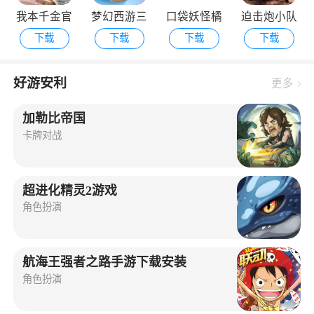
我本千金官
梦幻西游三
口袋妖怪橘
迫击炮小队
下载
下载
下载
下载
方版
维版
子群岛手机
最新版
版
好游安利
更多
加勒比帝国
卡牌对战
超进化精灵2游戏
角色扮演
航海王强者之路手游下载安装
角色扮演