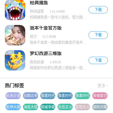
8
经典捕鱼
下载
休闲益智
154.44MB
经典捕鱼是一款令人放松、智力挑战兼备的捕鱼
9
我本千金官方版
下载
其它
612.8MB
我本千金是一款由爱的番茄开发并发行的女性向
10
梦幻西游三维版
下载
角色扮演
1.89GB
网易制作的梦幻西游三维版是一款以西游为背景
热门标签
更多
航海王强
加勒比帝
像素时代
像素时代
像素时代
吞噬星空
者之路手
国
游戏下载
游戏安卓
游戏手机
黎明游戏
乾坤大挪
海底大猎
群威争霸
反恐主义
反恐主义
御妖伏魔
游下载安
版下载
版下载