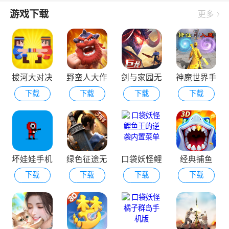
游戏下载
更多
拔河大对决
野蛮人大作
剑与家园无
神魔世界手
下载
下载
下载
下载
战外国版
敌版
机版
坏娃娃手机
绿色征途无
口袋妖怪鲤
经典捕鱼
下载
下载
下载
下载
版
限元宝版
鱼王的逆袭
内置菜单