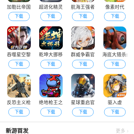
加勒比帝国
超进化精灵
航海王强者
像素时代
下载
下载
下载
下载
2游戏
之路手游下
载安装
吞噬星空黎
乾坤大挪移
群威争霸官
海底大猎杀:
下载
下载
下载
下载
明游戏
2026最新版
网最新版
亚特兰蒂斯
反恐主义枪
绝地枪王之
星球重启官
驱入虚
下载
下载
下载
下载
战射击
战
方下载安装
空-2.1版本
更新
新游首发
更多