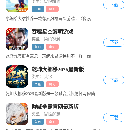
类型：冒险解谜
下载
角色
魔幻
小编给大家推荐一款像素风格冒险游戏叫《像素
吞噬星空黎明游戏
类型：角色扮演
下载
角色
魔幻
这游戏真挺有意思，玩起来感觉特别不一样。你
乾坤大挪移2026最新版
类型：其它
下载
角色
魔幻
乾坤大挪移2026最新版是一款融合武侠情怀与修仙
群威争霸官网最新版
类型：冒险解谜
下载
角色
魔幻