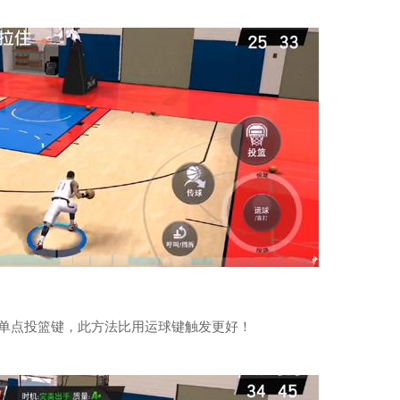
时单点投篮键，此方法比用运球键触发更好！