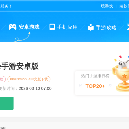
载服务！
玩游戏
装软
安卓游戏
手机应用
手游攻略
ile手游安卓版
热门手游排行榜
下载
nba2kmobile中文版下载
TOP20+
更新时间：
2026-03-10 07:00