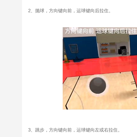
2、抛球，方向键向前，运球键向后拉住。
3、跳步，方向键向前，运球键向左或右拉住。