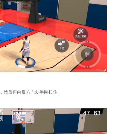
，然后再向反方向划半圈拉住。