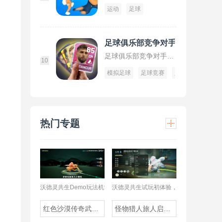
运动
足球
足球俱乐部竞争对手
足球俱乐部竞争对手是一款非常热血的足球竞技
10
模拟足球
足球竞赛
足球经理手游
热门专题
沃德灵共生Demo玩法机制全解析，试玩评测心得
沃德灵共生试玩初体验，抢先了解游戏亮
红色沙漠传奇武器获取指南，强力武器地图位置合集
怪物猎人旅人启程测试招募预约方法，怎样完成预约