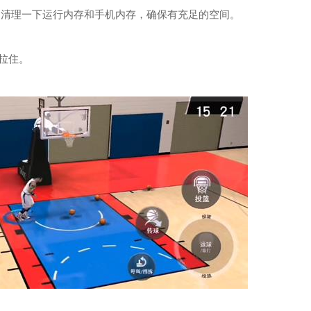
们清理一下运行内存和手机内存，确保有充足的空间。
拉住。