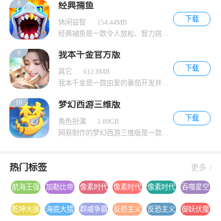
8
经典捕鱼
下载
休闲益智
154.44MB
经典捕鱼是一款令人放松、智力挑战兼备的捕鱼
9
我本千金官方版
下载
其它
612.8MB
我本千金是一款由爱的番茄开发并发行的女性向
10
梦幻西游三维版
下载
角色扮演
1.89GB
网易制作的梦幻西游三维版是一款以西游为背景
热门标签
更多
航海王强
加勒比帝
像素时代
像素时代
像素时代
吞噬星空
者之路手
国
游戏下载
游戏安卓
游戏手机
黎明游戏
乾坤大挪
海底大猎
群威争霸
反恐主义
反恐主义
御妖伏魔
游下载安
版下载
版下载