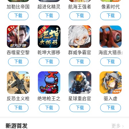
加勒比帝国
超进化精灵
航海王强者
像素时代
下载
下载
下载
下载
2游戏
之路手游下
载安装
吞噬星空黎
乾坤大挪移
群威争霸官
海底大猎杀:
下载
下载
下载
下载
明游戏
2026最新版
网最新版
亚特兰蒂斯
反恐主义枪
绝地枪王之
星球重启官
驱入虚
下载
下载
下载
下载
战射击
战
方下载安装
空-2.1版本
更新
新游首发
更多