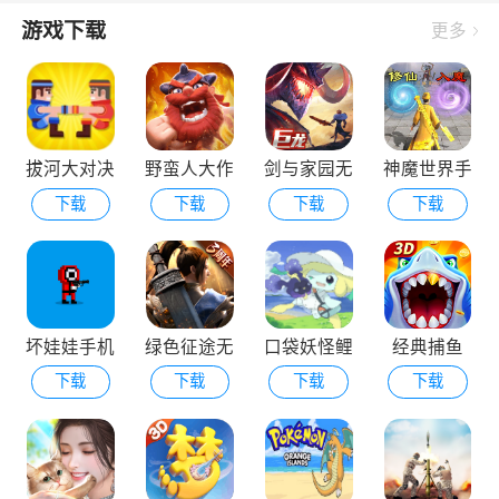
游戏下载
更多
拔河大对决
野蛮人大作
剑与家园无
神魔世界手
下载
下载
下载
下载
战外国版
敌版
机版
坏娃娃手机
绿色征途无
口袋妖怪鲤
经典捕鱼
下载
下载
下载
下载
版
限元宝版
鱼王的逆袭
内置菜单