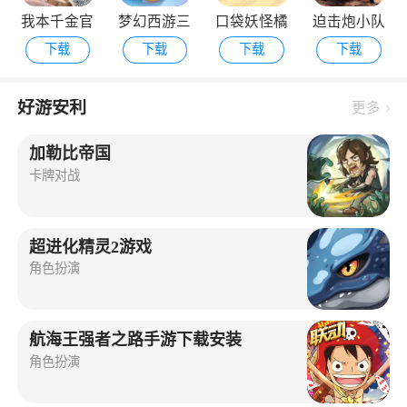
我本千金官
梦幻西游三
口袋妖怪橘
迫击炮小队
下载
下载
下载
下载
方版
维版
子群岛手机
最新版
版
好游安利
更多
加勒比帝国
卡牌对战
超进化精灵2游戏
角色扮演
航海王强者之路手游下载安装
角色扮演