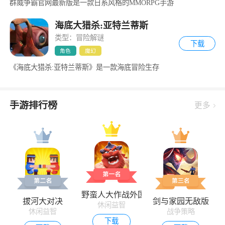
群威争霸官网最新版是一款日系风格的MMORPG手游
海底大猎杀:亚特兰蒂斯
类型：冒险解谜
下载
角色
魔幻
《海底大猎杀:亚特兰蒂斯》是一款海底冒险生存
手游排行榜
更多
野蛮人大作战外国版
拔河大对决
剑与家园无敌版
休闲益智
休闲益智
战争策略
下载