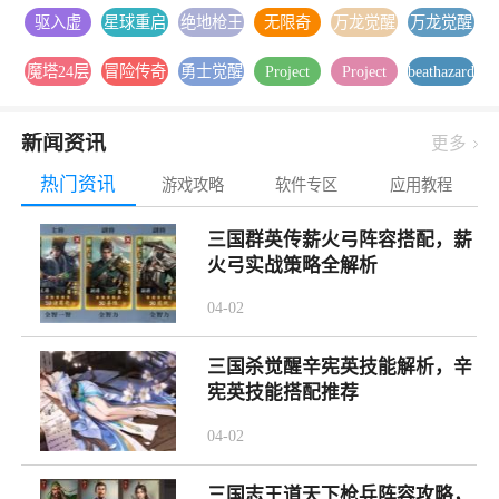
移2026最
杀:亚特
官网最新
枪战射击
枪战射击
录安卓下
装
驱入虚
星球重启
绝地枪王
无限奇
万龙觉醒
万龙觉醒
新版下载
兰蒂斯安
版下载
官方版下
载
空-2.1版
官方下载
之战安卓
兵：降临
下载
官方版本
卓游戏下
载
魔塔24层
冒险传奇
勇士觉醒
Project
Project
beathazard2
本更新安
安装
游戏下载
内置1折
下载
载
安卓游戏
1折免费
官方正版
Muse音游
Muse官方
手游下载
卓游戏下
送1000
下载
版
下载
正版下载
载
新闻资讯
更多
热门资讯
游戏攻略
软件专区
应用教程
三国群英传薪火弓阵容搭配，薪
火弓实战策略全解析
04-02
三国杀觉醒辛宪英技能解析，辛
宪英技能搭配推荐
04-02
三国志王道天下枪兵阵容攻略，