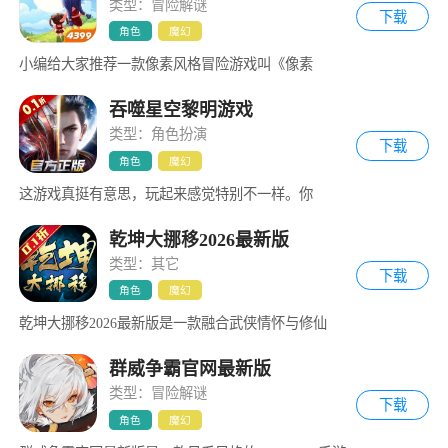
类型：冒险解谜
下载
角色
魔幻
小编给大家推荐一款像素风格冒险游戏叫《像素
吞噬星空黎明游戏
类型：角色扮演
下载
角色
魔幻
这游戏真挺有意思，玩起来感觉特别不一样。你
乾坤大挪移2026最新版
类型：其它
下载
角色
魔幻
乾坤大挪移2026最新版是一款融合武侠情怀与修仙
群威争霸官网最新版
类型：冒险解谜
下载
角色
魔幻