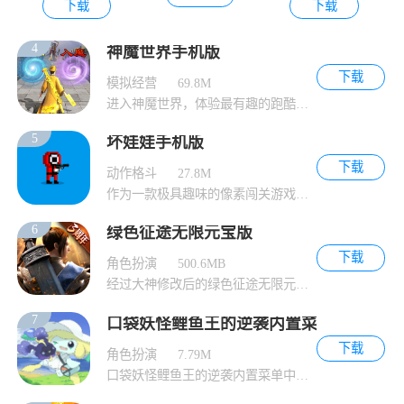
下载
下载
4
神魔世界手机版
下载
模拟经营
69.8M
进入神魔世界，体验最有趣的跑酷游戏玩法。在
5
坏娃娃手机版
下载
动作格斗
27.8M
作为一款极具趣味的像素闯关游戏，坏娃娃提供
6
绿色征途无限元宝版
下载
角色扮演
500.6MB
经过大神修改后的绿色征途无限元宝版为玩家提
7
口袋妖怪鲤鱼王的逆袭内置菜单
下载
角色扮演
7.79M
口袋妖怪鲤鱼王的逆袭内置菜单中，您可以在游